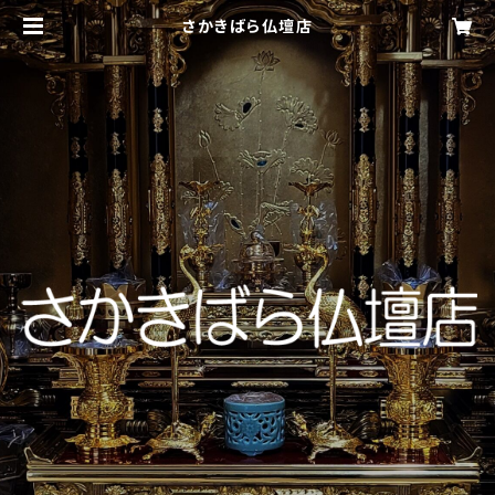
さかきばら仏壇店