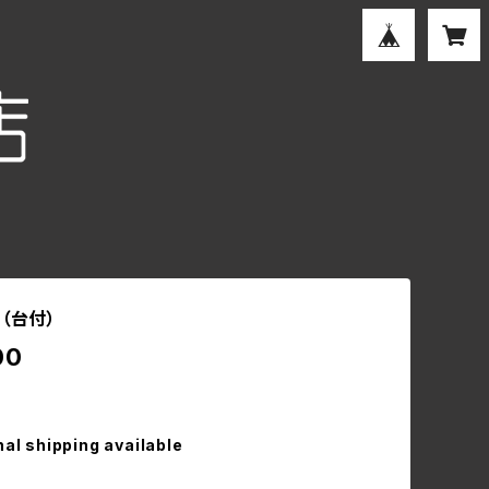
（台付）
00
nal shipping available