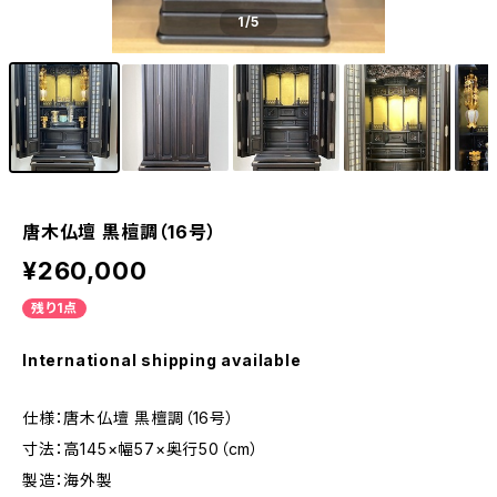
1
/5
唐木仏壇 黒檀調（16号）
¥260,000
残り1点
International shipping available
仕様：唐木仏壇 黒檀調（16号）
寸法：高145×幅57×奥行50（cm）
製造：海外製