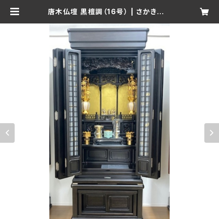
唐木仏壇 黒檀調（16号） | さかきばら
仏壇店